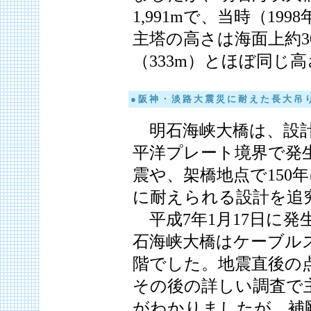
1,991mで、当時（1
主塔の高さは海面上約3
（333m）とほぼ同じ
● 阪 神 ・ 淡 路 大 震 災 に 耐 え た 長 大 吊 
明石海峡大橋は、設計上
平洋プレート境界で発生
震や、架橋地点で150
に耐えられる設計を追
平成7年1月17日に発
石海峡大橋はケーブル
階でした。地震直後の
その後の詳しい調査で
がわかりましたが、補