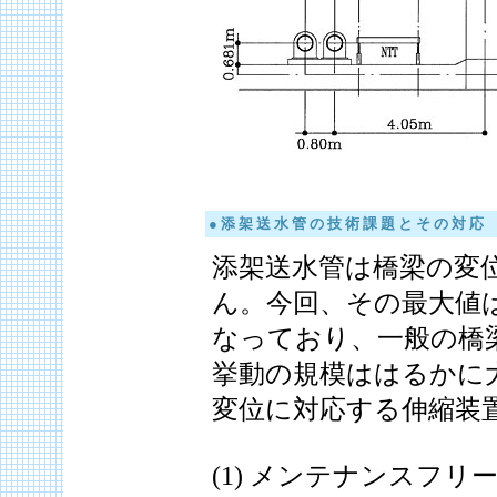
● 添 架 送 水 管 の 技 術 課 題 と そ の 対 応
添架送水管は橋梁の変
ん。今回、その最大値は[
なっており、一般の橋
挙動の規模ははるかに
変位に対応する伸縮装
(1) メンテナンスフ