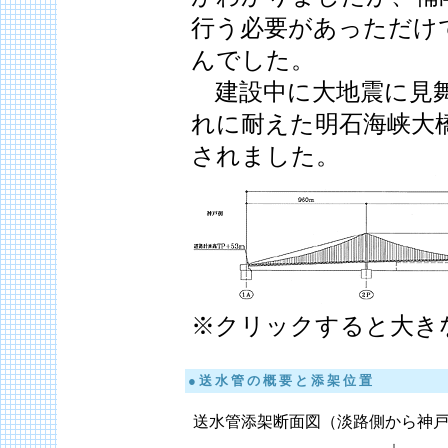
行う必要があっただけ
んでした。
建設中に大地震に見舞
れに耐えた明石海峡大
されました。
※クリックすると大き
● 送 水 管 の 概 要 と 添 架 位 置
送水管添架断面図（淡路側から神