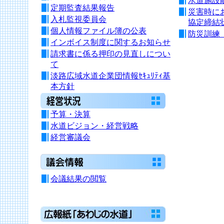
水道施設
定期監査結果報告
災害時に
入札監視委員会
協定締結
個人情報ファイル簿の公表
防災訓練
インボイス制度に関するお知らせ
請求書に係る押印の見直しについ
て
淡路広域水道企業団情報ｾｷｭﾘﾃｨ基
本方針
予算・決算
水道ビジョン・経営戦略
経営審議会
会議結果の閲覧